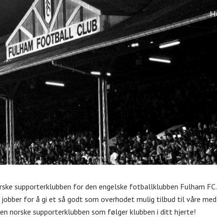
H
ip to main content
Skip to navigat
ske supporterklubben for den engelske fotballklubben Fulham FC. V
n jobber for å gi et så godt som overhodet mulig tilbud til våre me
 den norske supporterklubben som følger klubben i ditt hjerte!