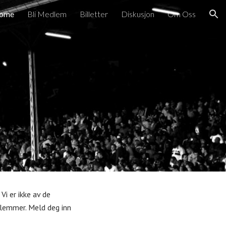
ome
Bli Medlem
Billetter
Diskusjon
Om Oss
ion
i er ikke av de
dlemmer. Meld deg inn